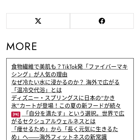
MORE
食物繊維で美肌も？TikTok発「ファイバーマキ
シング」が人気の理由
なぜ冷たい水に浸かるのか？ 海外で広がる
「温冷交代浴」とは
ディズニー・スプリングスに日本の“かき
氷”カートが登場！この夏の新フードが続々
「自分を満たす」という選択。世界で広
[PR]
がるセクシュアルウェルネスとは
「痩せるため」から「長く元気に生きるた
め」へ――海外フィットネスの新常識