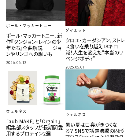
ポール・マッカートニー
ダイエット
ポール・マッカートニー、新
クロエ・カーダシアン、ストレ
作『ダンジョン・レインの少
ス食いを乗り越え18キロ
年たち』全曲解説──ジョ
減！人生を変えた“本当のリ
ンやリンゴへの想いも
ベンジボディ”
2026.06.12
2025.05.01
ウェルネス
ウェルネス
「aub MAKE」と「Orgain」
暑い夏は口臭がきつくな
編集部スタッフが長期間愛
る？ SNSで話題沸騰の固形
用するプロテイン2選
マウスウォッシュと歯磨きタ