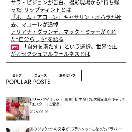
サラ・ピジョンが告白、撮影現場から”持ち帰
った”リップティントとは
『ホーム・アローン』キャサリン・オハラが死
去、マコーレが追悼
アリアナ・グランデ、マック・ミラーがくれ
た“自分らしさ”を語る
「自分を満たす」という選択。世界で広
[PR]
がるセクシュアルウェルネスとは
セレブ
ニュース
海外セレブ
POPULAR POSTS
ビリー・アイリッシュ、映画『初主演』の現場写真をキャッチ
「エスター」に変身。
2026.08.08
あのジャケットの文字が、ブランケットになった。『ラバー・