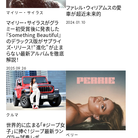
ファレル・ウィリアムスの愛
車が超近未来的
マイリー・サイラス
マイリー・サイラスがグラ
2024.01.10
ミー初受賞後に発表した
『Something Beautiful』
のデラックス版がサプライ
ズ・リリース！“進化”が止ま
らない最新アルバムを徹底
解説！
2025.09.26
クルマ
世界的に広まる「#ジープ女
子」に捧ぐ！ジープ最新ラン
ペリー
グラー試乗レポ