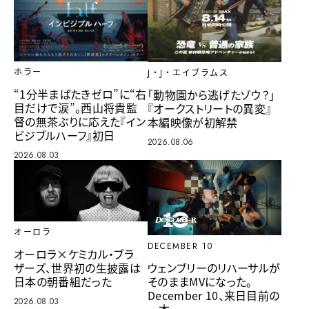
ホラー
J・J・エイブラムス
“1分半まばたきゼロ”に“右
「動物園から逃げたゾウ？」
目だけで涙”。西山将貴監
『オークストリートの異変』
督の無茶ぶりに応えた『イン
本編映像が初解禁
ビジブルハーフ』初日
2026.08.06
2026.08.03
オーロラ
DECEMBER 10
オーロラ×ケミカル・ブラ
ザーズ、世界初の生披露は
ウェンブリーのリハーサルが
日本の朝番組だった
そのままMVになった。
December 10、来日目前の
2026.08.03