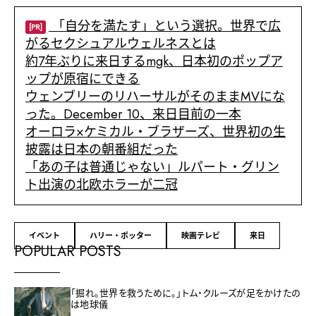
「自分を満たす」という選択。世界で広
[PR]
がるセクシュアルウェルネスとは
約7年ぶりに来日するmgk、日本初のポップア
ップが原宿にできる
ウェンブリーのリハーサルがそのままMVにな
った。December 10、来日目前の一本
オーロラ×ケミカル・ブラザーズ、世界初の生
披露は日本の朝番組だった
「あの子は普通じゃない」ルパート・グリン
ト出演の北欧ホラーが二冠
イベント
ハリー・ポッター
映画テレビ
来日
POPULAR POSTS
「掘れ。世界を救うために。」トム・クルーズが足をかけたの
は地球儀