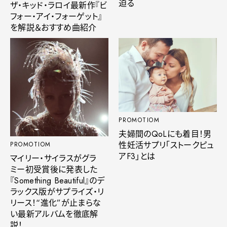
迫る
ザ・キッド・ラロイ最新作『ビ
フォー・アイ・フォーゲット』
を解説＆おすすめ曲紹介
PROMOTIOM
夫婦間のQoLにも着目！男
性妊活サプリ「ストークピュ
PROMOTIOM
アF3」とは
マイリー・サイラスがグラ
ミー初受賞後に発表した
『Something Beautiful』のデ
ラックス版がサプライズ・リ
リース！“進化”が止まらな
い最新アルバムを徹底解
説！