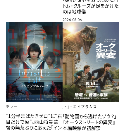
トム・クルーズが足をかけた
のは地球儀
2026.08.06
ホラー
J・J・エイブラムス
“1分半まばたきゼロ”に“右
「動物園から逃げたゾウ？」
目だけで涙”。西山将貴監
『オークストリートの異変』
督の無茶ぶりに応えた『イン
本編映像が初解禁