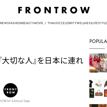
NEWS
FASHION
BEAUTY
MOVIE / TV
MUSIC
CELEBRITY
WELLNESS
LIFESTYL
POPULA
、『大切な人』を日本に連れ
NTROW Editorial Dept.