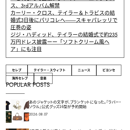
ス、3rdアルバム解禁
カーリー・クロス、テイラー＆トラビスの結
婚式3日後にパリコレへ――スキャパレッリで
圧巻の姿
ジジ・ハディッド、テイラーの結婚式で約235
万円ドレス披露ーー「ソフトクリーム風ヘ
ア」にも注目
セレブ
テイラー・スウィフト
ニュース
ビヨンセ
海外セレブ
音楽
POPULAR POSTS
あのジャケットの文字が、ブランケットになった。『ラバー・
ソウル』公式グッズ16型が予約開始
2026.08.07