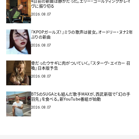
4日前の新曲は静かだった。エリー・ゴールディングがレイ
ヴに振り切る
2026.08.07
『KPOPガールズ！』ミラの歌声は彼女。オードリー・ヌナ2年
ぶりの新曲
2026.08.07
骨だったウサギに肉がついていく。『スターヴ・エイカー 召
喚』日本版予告
2026.08.07
BTSのSUGAとも組んだ歌手MAXが、西武新宿で「幻の手
羽先」を食べる。新YouTube番組が始動
2026.08.07