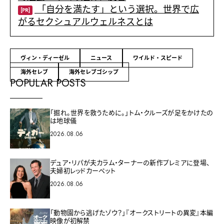
「自分を満たす」という選択。世界で広
[PR]
がるセクシュアルウェルネスとは
ヴィン・ディーゼル
ニュース
ワイルド・スピード
海外セレブ
海外セレブゴシップ
POPULAR POSTS
「掘れ。世界を救うために。」トム・クルーズが足をかけたの
は地球儀
2026.08.06
デュア・リパが夫カラム・ターナーの新作プレミアに登場、
夫婦初レッドカーペット
2026.08.06
「動物園から逃げたゾウ？」『オークストリートの異変』本編
映像が初解禁