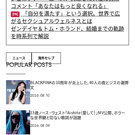
コメント「あなたはもっと良くなれる」
「自分を満たす」という選択。世界で広
[PR]
がるセクシュアルウェルネスとは
ゼンデイヤ＆トム・ホランド、結婚までの軌跡
を時系列で解説
ニュース
海外セレブ
POPULAR POSTS
BLACKPINKの10周年が炎上した、40人の夜とジスの謝罪
文
2026.08.10
13歳ノース・ウェスト「Aishite（愛して）」MV公開、ホラー
な世界観と切ない歌詞が話題
2026.08.09