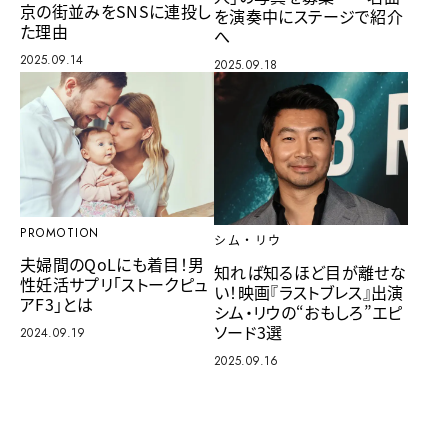
京の街並みをSNSに連投し
を演奏中にステージで紹介
た理由
へ
2025.09.14
2025.09.18
PROMOTION
シム・リウ
夫婦間のQoLにも着目！男
知れば知るほど目が離せな
性妊活サプリ「ストークピュ
い！映画『ラストブレス』出演
アF3」とは
シム・リウの“おもしろ”エピ
ソード3選
2024.09.19
2025.09.16