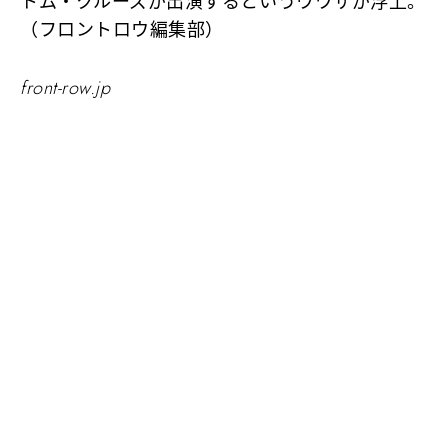
トム・クルーズが出演するというウワサが浮上。
（フロントロウ編集部）
front-row.jp