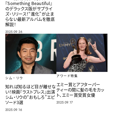
『Something Beautiful』
のデラックス版がサプライ
ズ・リリース！“進化”が止ま
らない最新アルバムを徹底
解説！
2025.09.26
アワード特集
シム・リウ
エミー賞とアフターパー
知れば知るほど目が離せな
ティーの間に髪の毛をカッ
い！映画『ラストブレス』出演
ト、エミー賞受賞女優
シム・リウの“おもしろ”エピ
ソード3選
2025.09.17
2025.09.16