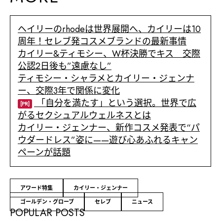
ヘイリーのrhodeは世界展開へ、カイリーは10
周年！セレブ発コスメブランドの最新事情
カイリー&ティモシー、W杯決勝でキス 交際
公認2日後も”遠慮なし”
ティモシー・シャラメとカイリー・ジェンナ
ー、交際3年で関係に変化
「自分を満たす」という選択。世界で広
[PR]
がるセクシュアルウェルネスとは
カイリー・ジェンナー、新作コスメ発表で“パ
ウダードレス”姿に——遊び心あふれるキャン
ペーンが話題
アワード特集
カイリー・ジェンナー
ゴールデン・グローブ
セレブ
ニュース
POPULAR POSTS