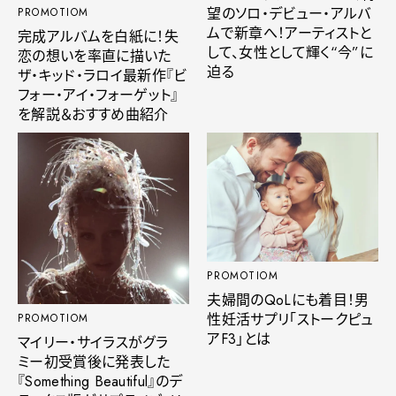
望のソロ・デビュー・アルバ
PROMOTIOM
ムで新章へ！アーティストと
完成アルバムを白紙に！失
して、女性として輝く“今”に
恋の想いを率直に描いた
迫る
ザ・キッド・ラロイ最新作『ビ
フォー・アイ・フォーゲット』
を解説＆おすすめ曲紹介
PROMOTIOM
夫婦間のQoLにも着目！男
性妊活サプリ「ストークピュ
PROMOTIOM
アF3」とは
マイリー・サイラスがグラ
ミー初受賞後に発表した
『Something Beautiful』のデ