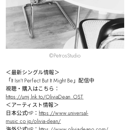
©PetrosStudio
＜最新シングル情報＞
「It Isn’t Perfect But It Might Be」配信中
視聴・購入はこちら：
https://umj.lnk.to/OliviaDean_OST
＜アーティスト情報＞
日本公式HP：
https://www.universal-
music.co.jp/olivia-dean/
海外公式HP：
https://www.oliviadeano.com/