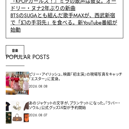
『KPOPガールズ！』ミラの歌声は彼女。オー
ドリー・ヌナ2年ぶりの新曲
BTSのSUGAとも組んだ歌手MAXが、西武新宿
で「幻の手羽先」を食べる。新YouTube番組が
始動
音楽
POPULAR POSTS
ビリー・アイリッシュ、映画『初主演』の現場写真をキャッチ
「エスター」に変身。
2026.08.08
あのジャケットの文字が、ブランケットになった。『ラバー・
ソウル』公式グッズ16型が予約開始
2026.08.07