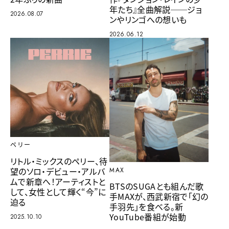
年たち』全曲解説──ジョ
2026.08.07
ンやリンゴへの想いも
2026.06.12
ペリー
リトル・ミックスのペリー、待
望のソロ・デビュー・アルバ
MAX
ムで新章へ！アーティストと
BTSのSUGAとも組んだ歌
して、女性として輝く“今”に
手MAXが、西武新宿で「幻の
迫る
手羽先」を食べる。新
YouTube番組が始動
2025.10.10