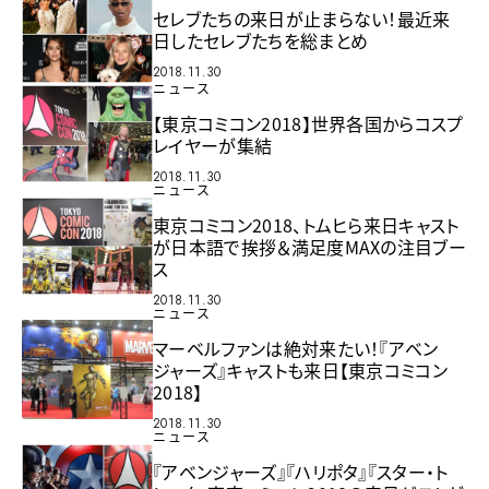
セレブたちの来日が止まらない！最近来
日したセレブたちを総まとめ
2018.11.30
ニュース
【東京コミコン2018】世界各国からコスプ
レイヤーが集結
2018.11.30
ニュース
東京コミコン2018、トムヒら来日キャスト
が日本語で挨拶＆満足度MAXの注目ブー
ス
2018.11.30
ニュース
マーベルファンは絶対来たい！『アベン
ジャーズ』キャストも来日【東京コミコン
2018】
2018.11.30
ニュース
『アベンジャーズ』『ハリポタ』『スター・ト