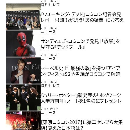
2018.07.23
海外セレブ
『ウォーキング・デッド』コミコン記者会見
レポート！誰もが思う「あの疑問」にお答え
2018.07.20
ニュース
サンディエゴ・コミコンで発見！「放尿」を
見守る『デッドプール』
2018.07.20
ニュース
マーベル史上「最強の拳」を持つ『アイア
ン・フィスト』S2予告編がコミコンで解禁
2018.07.20
海外セレブ
『ハリー・ポッター』新発売の「ホグワーツ
入学許可証」ノートを1名様にプレゼント
2017.12.05
ニュース
【東京コミコン2017】に豪華セレブら大集
結！覚えた日本語は？