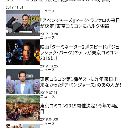
2019.11.01
ニュース
『アベンジャーズ』マーク・ラファロの来日
が決定！東京コミコンにハルク降臨
2019.10.28
ニュース
映画『ターミネーター2』『スピード』『ジュ
ラシック・パーク』のアレが東京コミコン
2019に！
2019.10.25
ニュース
東京コミコン第1弾ゲストに昨年来日出
来なかった『アベンジャーズ』のあの人が！
2019.07.11
ニュース
東京コミコン2019開催決定！今年で4回
目
2019.04.08
ニュース