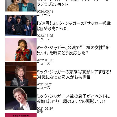
ラブラブ2ショット
2026.05.13
ニュース
【5連写】ミック・ジャガーの『サッカー観戦
顔』が最高だった
2023.11.05
ニュース
ミック・ジャガー、公演で“半裸の女性”を
見つけた時にどう反応した？
2022.08.03
ニュース
ミック・ジャガーの家族写真がレアすぎる！
34歳になった恋人がお披露目
2021.07.21
ニュース
ミック・ジャガー、4歳の息子がイベントに
参加！若かりし頃のミックの面影アリ!?
2021.05.29
音楽