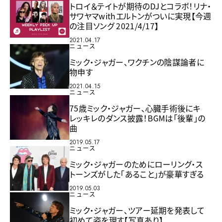
トロイ＆テイトが期待のDJとコラボ！リナ・
サワヤマwithエルトンがついに実現【今週
の注目ソング 2021/4/17】
2021.04.17
ニュース
ミック・ジャガー、ワクチンの陰謀論者に
物申す
2021.04.15
ニュース
75歳ミック・ジャガー、心臓手術後にキ
レッキレのダンス披露！BGMは「後輩」の
曲
2019.05.17
ニュース
ミック・ジャガーのためにローリング・ス
トーンズがした「あること」が豪華すぎる
2019.05.03
ニュース
ミック・ジャガー、ツアー延期を発表して
初めて姿を現す【写真あり】