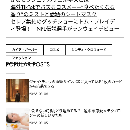
海外TikTokでバズるコスメ——“食べたくなる
香り”のミストと話題のシートマスク
セレブ集結のグッチショーにトム・ブレイデ
ィ登場！ NFL伝説選手がランウェイデビュー
カイア・ガーバー
コスメ
シンディ・クロフォード
ファッション
POPULAR POSTS
ジェイ・チョウの直筆サイン、CDに入っている1枚のカード
から応募できる
2026.08.06
「会えない時間」どう埋めてる？ 遠距離恋愛×テクノロ
ジーの新しいかたち
2026.08.05