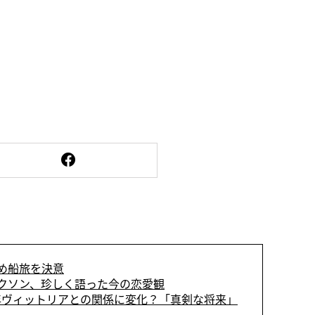
め船旅を決意
ークソン、珍しく語った今の恋愛観
年ヴィットリアとの関係に変化？「真剣な将来」