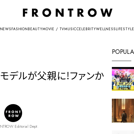
NEWS
FASHION
BEAUTY
MOVIE / TV
MUSIC
CELEBRITY
WELLNESS
LIFESTYL
POPULA
ンモデルが父親に!ファンか
NTROW Editorial Dept.