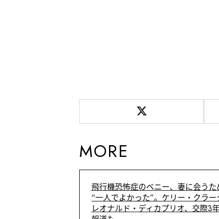
MORE
飛行機恐怖症のベニー、妻に会うた
“一人でよかった”。ケリー・クラ
レオナルド・ディカプリオ、交際3