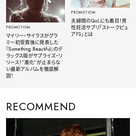
PROMOTIOM
夫婦間のQoLにも着目！男
性妊活サプリ「ストークピュ
PROMOTIOM
アF3」とは
マイリー・サイラスがグラ
ミー初受賞後に発表した
『Something Beautiful』のデ
ラックス版がサプライズ・リ
リース！“進化”が止まらな
い最新アルバムを徹底解
説！
RECOMMEND