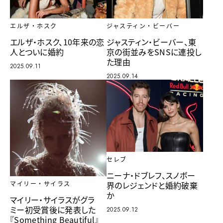
エルザ・ホスク
ジャスティン・ビーバー
エルザ・ホスク、10年来の恋
ジャスティン・ビーバー、東
人とついに婚約
京の街並みをSNSに連投し
た理由
2025.09.11
2025.09.14
セレブ
ニーナ・ドブレフ、スノボー
界のレジェンドと婚約破棄
マイリー・サイラス
か
マイリー・サイラスがグラ
ミー初受賞後に発表した
2025.09.12
『Something Beautiful』