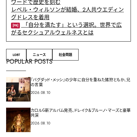
ワードで歴史を刻む
レベル・ウィルソンが結婚、2人共ウエディン
グドレスを着用
「自分を満たす」という選択。世界で広
[PR]
がるセクシュアルウェルネスとは
LGBT
ニュース
社会問題
POPULAR POSTS
『バグダッド・メッシ』の少年に自分を重ねた猪狩ともか、兄
の言葉
2026.08.10
カロルG新アルバム発売、ドレイク＆ブルーノ・マーズと豪華
共演
2026.08.10