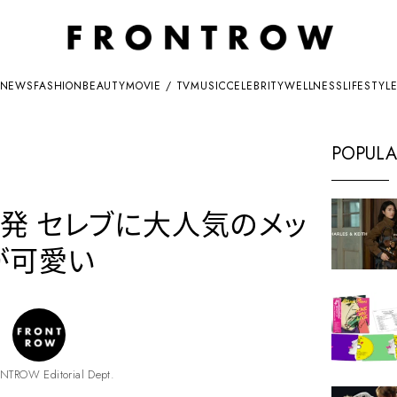
NEWS
FASHION
BEAUTY
MOVIE / TV
MUSIC
CELEBRITY
WELLNESS
LIFESTYL
POPULA
発 セレブに大人気のメッ
が可愛い
NTROW Editorial Dept.