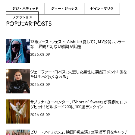
ジジ・ハディッド
ジョー・ジョナス
ゼイン・マリク
ファッション
POPULAR POSTS
13歳ノース・ウェスト「Aishite（愛して）」MV公開、ホラー
な世界観と切ない歌詞が話題
2026.08.09
ジェニファー・ロペス、失恋した男性に突然コメント「あな
たはもっと良くなれる」
2026.08.09
サブリナ・カーペンター、『Short n’ Sweet』が異例のロン
グヒット！ビルボード200に100週ランクイン
2026.08.09
ビリー・アイリッシュ、映画『初主演』の現場写真をキャッチ