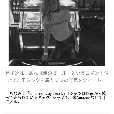
ゼインは「あれは俺のガール」というコメント付
きで、Ｔシャツを着たジジの写真をツイート。
ちなみに「lol ur not zayn malik」Tシャツは以前から欧
米で売られているギャグTシャツで、米
Amazon
などで手
に入る。