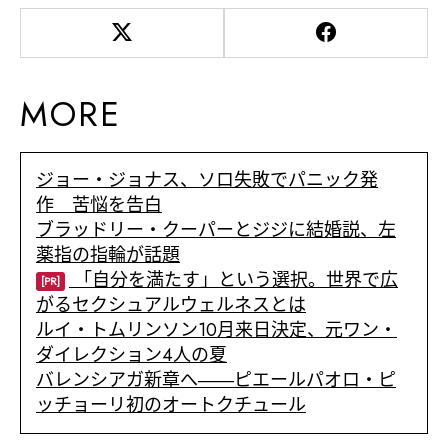
MORE
ジョー・ジョナス、ソロ失敗でパニック発
作 苦悩を告白
ブラッドリー・クーパーとジジに結婚説、左
薬指の指輪が話題
「自分を満たす」という選択。世界で広
[PR]
がるセクシュアルウェルネスとは
ルイ・トムリンソン10月来日決定、元ワン・
ダイレクション4人の夏
バレンシアガ新章へ――ピエールパオロ・ピ
ッチョーリ初のオートクチュール