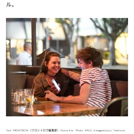
ル。
Text: FRONTROW（フロントロウ編集部）/Sonia Kim Photo: AFLO, Instagram/Louis Tomlinson