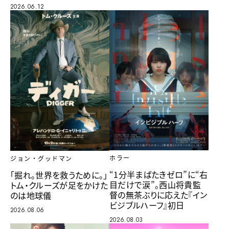
2026.06.12
ホラー
ジョン・グッドマン
“1分半まばたきゼロ”に“右
「掘れ。世界を救うために。」
目だけで涙”。西山将貴監
トム・クルーズが足をかけた
督の無茶ぶりに応えた『イン
のは地球儀
ビジブルハーフ』初日
2026.08.06
2026.08.03