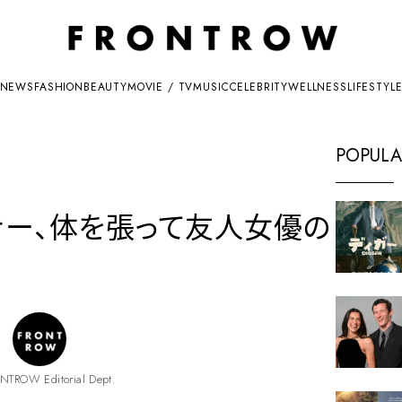
NEWS
FASHION
BEAUTY
MOVIE / TV
MUSIC
CELEBRITY
WELLNESS
LIFESTYL
POPULA
ナー、体を張って友人女優の
NTROW Editorial Dept.