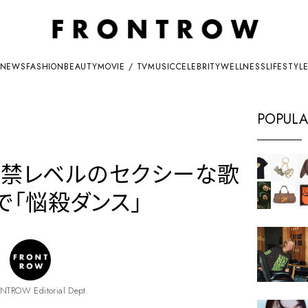
NEWS
FASHION
BEAUTY
MOVIE / TV
MUSIC
CELEBRITY
WELLNESS
LIFESTYL
POPULA
18禁レベルのセクシーな歌
で「悩殺ダンス」
NTROW Editorial Dept.