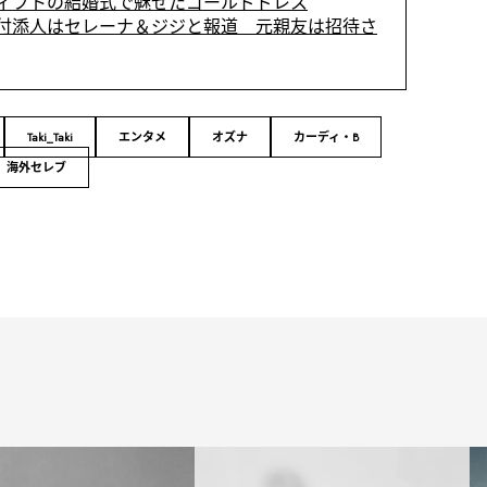
ィフトの結婚式で魅せたゴールドドレス
付添人はセレーナ＆ジジと報道 元親友は招待さ
Taki_Taki
エンタメ
オズナ
カーディ・B
海外セレブ