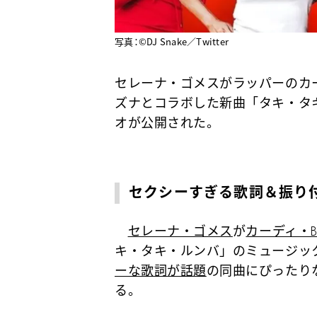
写真：©DJ Snake／Twitter
セレーナ・ゴメスがラッパーのカー
ズナとコラボした新曲「タキ・タキ・
オが公開された。
セクシーすぎる歌詞＆振り
セレーナ・ゴメス
が
カーディ・
キ・タキ・ルンバ」のミュージッ
ーな歌詞が話題
の同曲にぴったり
る。