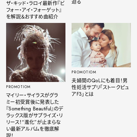
迫る
ザ・キッド・ラロイ最新作『ビ
フォー・アイ・フォーゲット』
を解説＆おすすめ曲紹介
PROMOTIOM
夫婦間のQoLにも着目！男
性妊活サプリ「ストークピュ
PROMOTIOM
アF3」とは
マイリー・サイラスがグラ
ミー初受賞後に発表した
『Something Beautiful』のデ
ラックス版がサプライズ・リ
リース！“進化”が止まらな
い最新アルバムを徹底解
説！