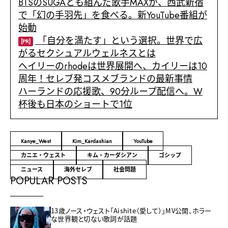
BTSのSUGAとも組んだ歌手MAXが、西武新宿
で「幻の手羽先」を食べる。新YouTube番組が
始動
「自分を満たす」という選択。世界で広
[PR]
がるセクシュアルウェルネスとは
ヘイリーのrhodeは世界展開へ、カイリーは10
周年！セレブ発コスメブランドの最新事情
ハーランドの応援歌、90分ループ配信へ。W
杯後も日本のショートで1位
Kanye_West
Kim_Kardashian
YouTube
カニエ・ウェスト
キム・カーダシアン
ゴシップ
ニュース
海外セレブ
社会問題
POPULAR POSTS
13歳ノース・ウェスト「Aishite（愛して）」MV公開、ホラー
な世界観と切ない歌詞が話題