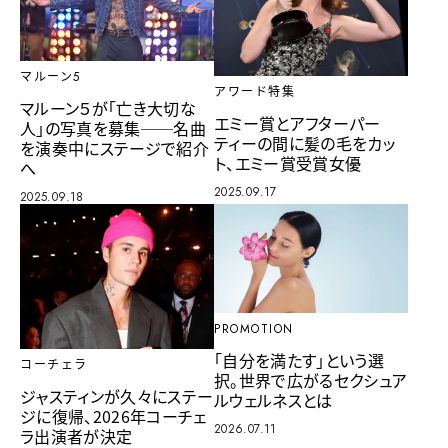
マルーン5
アワード特集
マルーン５が「亡き大切な
エミー賞とアフターパー
人」の写真を募集──名曲
ティーの間に髪の毛をカッ
を演奏中にステージで紹介
ト、エミー賞受賞女優
へ
2025.09.17
2025.09.18
PROMOTION
「自分を満たす」という選
コーチェラ
択。世界で広がるセクシュア
ジャスティンが久々にステー
ルウェルネスとは
ジに復帰、2026年コーチェ
2026.07.11
ラ出演者が決定