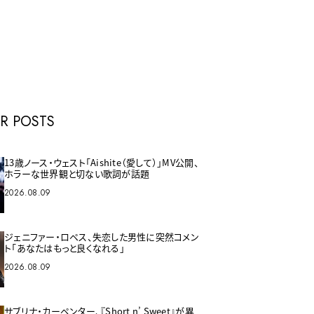
E
R POSTS
13歳ノース・ウェスト「Aishite（愛して）」MV公開、
ホラーな世界観と切ない歌詞が話題
2026.08.09
ジェニファー・ロペス、失恋した男性に突然コメン
ト「あなたはもっと良くなれる」
2026.08.09
サブリナ・カーペンター、『Short n’ Sweet』が異