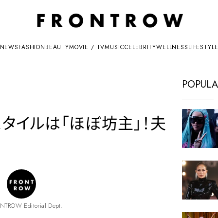
NEWS
FASHION
BEAUTY
MOVIE / TV
MUSIC
CELEBRITY
WELLNESS
LIFESTYL
POPULA
タイルは「ほぼ坊主」！夫
NTROW Editorial Dept.