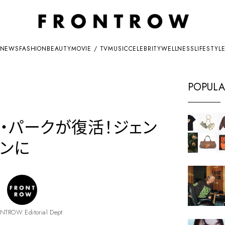
NEWS
FASHION
BEAUTY
MOVIE / TV
MUSIC
CELEBRITY
WELLNESS
LIFESTYL
POPULA
・パークが復活！ジェン
ンに
NTROW Editorial Dept.