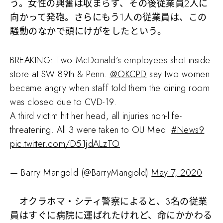
う。女性の興奮は収まらず、その後従業員2人に
向かって発砲。さらにもう1人の従業員は、この
騒動のなかで頭にけがをしたという。
BREAKING: Two McDonald’s employees shot inside
store at SW 89th & Penn.
@OKCPD
say two women
became angry when staff told them the dining room
was closed due to CVD-19.
A third victim hit her head, all injuries non-life-
threatening. All 3 were taken to OU Med.
#News9
pic.twitter.com/D51jdALzTO
— Barry Mangold (@BarryMangold)
May 7, 2020
オクラホマ・シティ警察によると、3名の従業
員はすぐに病院に運ばれたけれど、命にかかわる