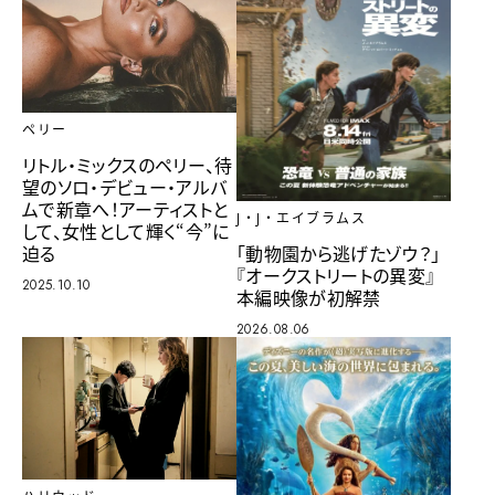
ペリー
リトル・ミックスのペリー、待
望のソロ・デビュー・アルバ
ムで新章へ！アーティストと
J・J・エイブラムス
して、女性として輝く“今”に
迫る
「動物園から逃げたゾウ？」
『オークストリートの異変』
2025.10.10
本編映像が初解禁
2026.08.06