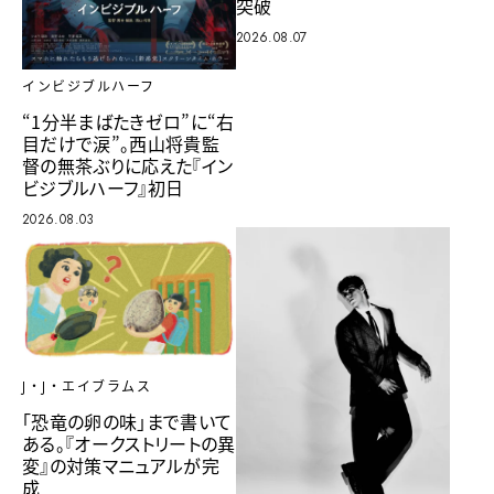
突破
2026.08.07
インビジブルハーフ
“1分半まばたきゼロ”に“右
目だけで涙”。西山将貴監
督の無茶ぶりに応えた『イン
ビジブルハーフ』初日
2026.08.03
J・J・エイブラムス
「恐竜の卵の味」まで書いて
ある。『オークストリートの異
変』の対策マニュアルが完
成