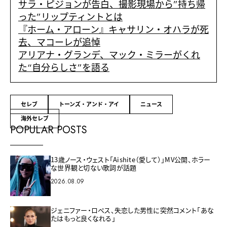
サラ・ピジョンが告白、撮影現場から”持ち帰
った”リップティントとは
『ホーム・アローン』キャサリン・オハラが死
去、マコーレが追悼
アリアナ・グランデ、マック・ミラーがくれ
た“自分らしさ”を語る
セレブ
トーンズ・アンド・アイ
ニュース
海外セレブ
POPULAR POSTS
13歳ノース・ウェスト「Aishite（愛して）」MV公開、ホラー
な世界観と切ない歌詞が話題
2026.08.09
ジェニファー・ロペス、失恋した男性に突然コメント「あな
たはもっと良くなれる」