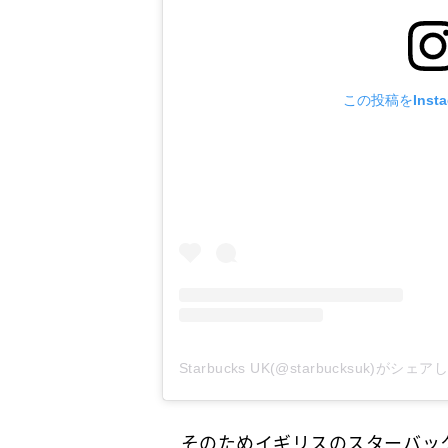
この投稿をInst
Starbucks UK(@starbucksuk)がシェ
そのためイギリスのスターバック