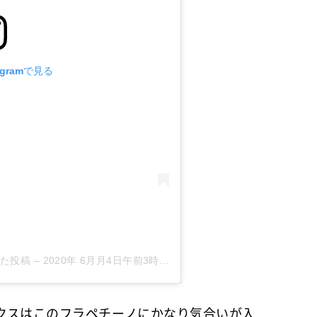
agramで見る
アした投稿
–
2020年 6月月4日午前3時26分PDT
スはこのフラペチーノにかなり気合いが入