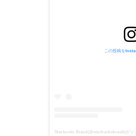
この投稿をInst
Starbucks Brasil(@starbucksbrasi