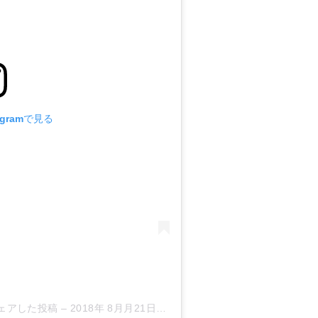
agramで見る
l)がシェアした投稿
–
2018年 8月月21日午後7時17分PDT