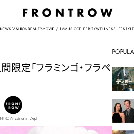
NEWS
FASHION
BEAUTY
MOVIE / TV
MUSIC
CELEBRITY
WELLNESS
LIFESTYL
POPULA
週間限定「フラミンゴ・フラペ
NTROW Editorial Dept.