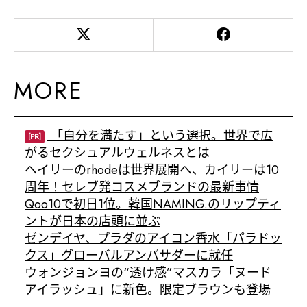
MORE
「自分を満たす」という選択。世界で広
[PR]
がるセクシュアルウェルネスとは
ヘイリーのrhodeは世界展開へ、カイリーは10
周年！セレブ発コスメブランドの最新事情
Qoo10で初日1位。韓国NAMING.のリップティ
ントが日本の店頭に並ぶ
ゼンデイヤ、プラダのアイコン香水「パラドッ
クス」グローバルアンバサダーに就任
ウォンジョンヨの“透け感”マスカラ「ヌード
アイラッシュ」に新色。限定ブラウンも登場