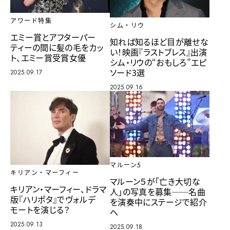
アワード特集
シム・リウ
エミー賞とアフターパー
知れば知るほど目が離せな
ティーの間に髪の毛をカッ
い！映画『ラストブレス』出演
ト、エミー賞受賞女優
シム・リウの“おもしろ”エピ
ソード3選
2025.09.17
2025.09.16
マルーン5
キリアン・マーフィー
マルーン５が「亡き大切な
キリアン・マーフィー、ドラマ
人」の写真を募集──名曲
版『ハリポタ』でヴォルデ
を演奏中にステージで紹介
モートを演じる？
へ
2025.09.13
2025.09.18