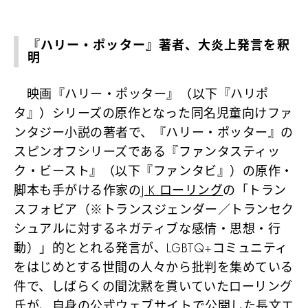
『ハリー・ポッター』著者、大炎上発言を釈
明
映画『ハリー・ポッター』（以下『ハリポ
タ』）シリーズの原作となった同名児童向けファ
ンタジー小説の著者で、『ハリー・ポッター』の
スピンオフシリーズである『ファンタスティッ
ク・ビースト』（以下『ファンタビ』）の原作・
脚本も手がける作家の
J.K.ローリング
の「トラン
スフォビア（※トランスジェンダー／トランセク
シュアルに対するネガティブな感情・思想・行
動）」的ととれる発言が、LGBTQ+コミュニティ
をはじめとする世間の人々から批判を集めている
件で、しばらくの間沈黙を貫いていたローリング
氏が、自身の公式ウェブサイトで公開した長文エ