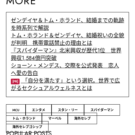
MORE
ゼンデイヤ＆トム・ホランド、結婚までの軌跡
を時系列で解説
トム・ホランド＆ゼンデイヤ、結婚祝いの全貌
が判明 携帯電話禁止の理由とは
『スパイダーマン』北米興収が歴代1位 世界
興収1,584億円突破
ショーン・メンデス、交際を公式発表 恋人
へ愛の告白
「自分を満たす」という選択。世界で広
[PR]
がるセクシュアルウェルネスとは
MCU
エンタメ
スタン・リー
スパイダーマン
トム・ホランド
マーベル
海外セレブ
海外セレブゴシップ
POPULAR POSTS