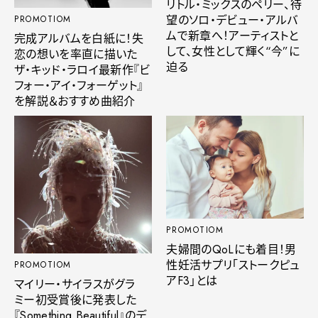
リトル・ミックスのペリー、待
望のソロ・デビュー・アルバ
PROMOTIOM
ムで新章へ！アーティストと
完成アルバムを白紙に！失
して、女性として輝く“今”に
恋の想いを率直に描いた
迫る
ザ・キッド・ラロイ最新作『ビ
フォー・アイ・フォーゲット』
を解説＆おすすめ曲紹介
PROMOTIOM
夫婦間のQoLにも着目！男
性妊活サプリ「ストークピュ
PROMOTIOM
アF3」とは
マイリー・サイラスがグラ
ミー初受賞後に発表した
『Something Beautiful』のデ