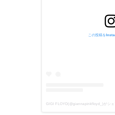
この投稿をInst
GIGI FLOYD(@giannapinkfloyd_)