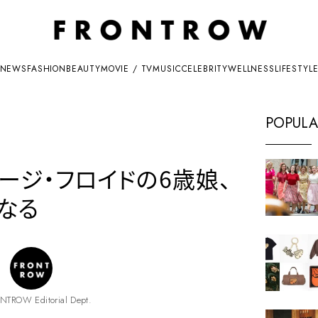
NEWS
FASHION
BEAUTY
MOVIE / TV
MUSIC
CELEBRITY
WELLNESS
LIFESTYL
POPULA
ージ・フロイドの6歳娘、
なる
NTROW Editorial Dept.