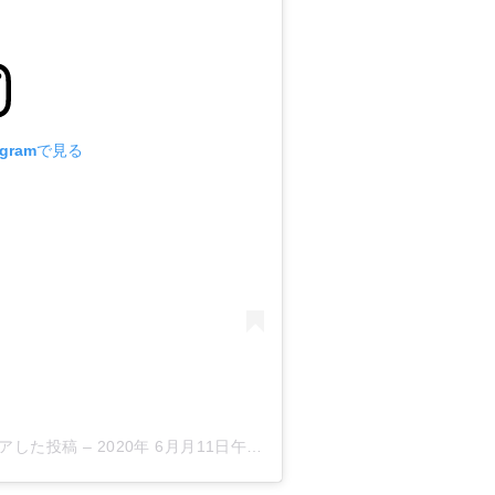
agramで見る
がシェアした投稿
–
2020年 6月月11日午後9時54分PDT