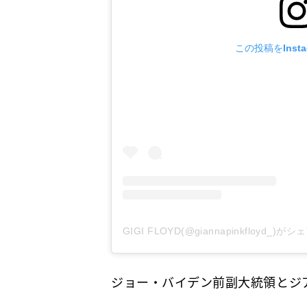
この投稿をInst
GIGI FLOYD(@giannapinkfloyd_)
ジョー・バイデン前副大統領とジ