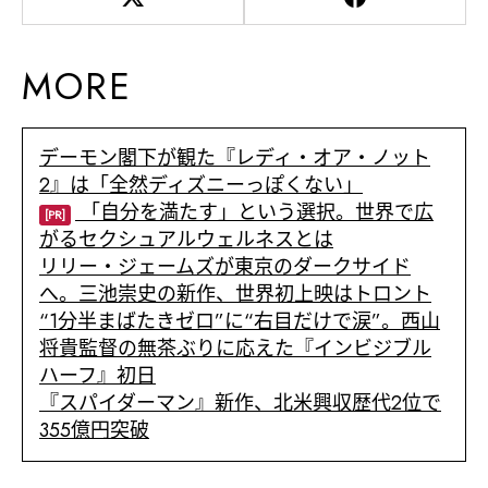
MORE
デーモン閣下が観た『レディ・オア・ノット
2』は「全然ディズニーっぽくない」
「自分を満たす」という選択。世界で広
[PR]
がるセクシュアルウェルネスとは
リリー・ジェームズが東京のダークサイド
へ。三池崇史の新作、世界初上映はトロント
“1分半まばたきゼロ”に“右目だけで涙”。西山
将貴監督の無茶ぶりに応えた『インビジブル
ハーフ』初日
『スパイダーマン』新作、北米興収歴代2位で
355億円突破