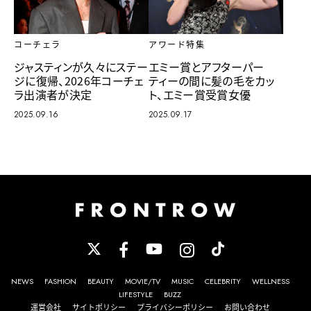
アワード特集
コーチェラ
エミー賞とアフターパー
ジャスティンが久々にステー
ティーの間に髪の毛をカッ
ジに復帰、2026年コーチェ
ト、エミー賞受賞女優
ラ出演者が決定
2025.09.17
2025.09.16
NEWS
FASHION
BEAUTY
MOVIE/TV
MUSIC
CELEBRITY
WELLNESS
LIFESTYLE
BUZZ
運営会社
サイトポリシー
プライバシーポリシー
お問い合わせ