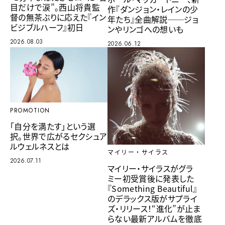
目だけで涙”。西山将貴監
作『ダンジョン・レインの少
督の無茶ぶりに応えた『イン
年たち』全曲解説──ジョ
ビジブルハーフ』初日
ンやリンゴへの想いも
2026.08.03
2026.06.12
PROMOTION
「自分を満たす」という選
択。世界で広がるセクシュア
ルウェルネスとは
マイリー・サイラス
2026.07.11
マイリー・サイラスがグラ
ミー初受賞後に発表した
『Something Beautiful』
のデラックス版がサプライ
ズ・リリース！“進化”が止ま
らない最新アルバムを徹底