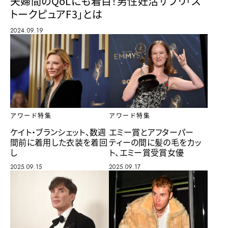
夫婦間のQoLにも着目！男性妊活サプリ「ス
トークピュアF3」とは
2024.09.19
アワード特集
アワード特集
ケイト・ブランシェット、数週
エミー賞とアフターパー
間前に着用した衣装を着回
ティーの間に髪の毛をカッ
し
ト、エミー賞受賞女優
2025.09.15
2025.09.17