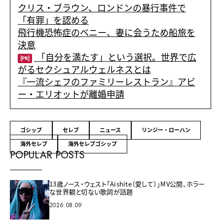
クリス・ブラウン、ロンドンの暴行事件で
「有罪」を認める
飛行機恐怖症のベニー、妻に会うため船旅を
決意
「自分を満たす」という選択。世界で広
[PR]
がるセクシュアルウェルネスとは
『一流シェフのファミリーレストラン』アビ
ー・エリオットが離婚申請
ゴシップ
セレブ
ニュース
リンジー・ローハン
海外セレブ
海外セレブゴシップ
POPULAR POSTS
13歳ノース・ウェスト「Aishite（愛して）」MV公開、ホラー
な世界観と切ない歌詞が話題
2026.08.09