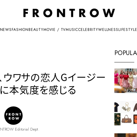
NEWS
FASHION
BEAUTY
MOVIE / TV
MUSIC
CELEBRITY
WELLNESS
LIFESTYL
POPULA
ン、ウワサの恋人Gイージー
に本気度を感じる
NTROW Editorial Dept.