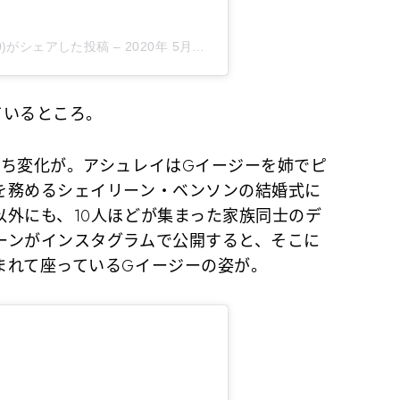
abcd20)がシェアした投稿
–
2020年 5月月14日午後3時44分PDT
ているところ。
ち変化が。アシュレイはGイージーを姉でピ
を務めるシェイリーン・ベンソンの結婚式に
以外にも、10人ほどが集まった家族同士のデ
ーンがインスタグラムで公開すると、そこに
まれて座っているGイージーの姿が。