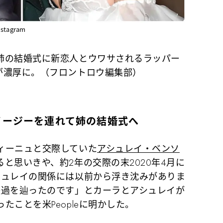
tagram
姉の結婚式に新恋人とウワサされるラッパー
が濃厚に。（フロントロウ編集部）
イージーを連れて姉の結婚式へ
ィーニュと交際していた
アシュレイ・ベンソ
と思いきや、約2年の交際の末2020年4月に
シュレイの関係には以前から浮き沈みがありま
経過を辿ったのです」とカーラとアシュレイが
たことを米Peopleに明かした。