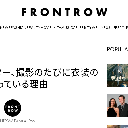
NEWS
FASHION
BEAUTY
MOVIE / TV
MUSIC
CELEBRITY
WELLNESS
LIFESTYL
POPULA
ター、撮影のたびに衣装の
っている理由
NTROW Editorial Dept.