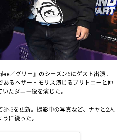
glee／グリー』のシーズン5にゲスト出演。
であるヘザー・モリス演じるブリトニーと仲
ていたダニー役を演じた。
SNSを更新。撮影中の写真など、ナヤと2人
ように綴った。