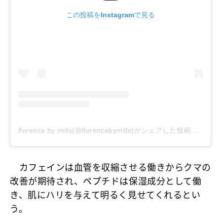
この投稿をInstagramで見る
florence by mills(@florencebymills)がシェアした投稿
–
2019
カフェインは血管を収縮させる働きからクマの
改善が期待され、ペプチドは保湿成分として働
き、肌にハリを与えて明るく見せてくれるとい
う。