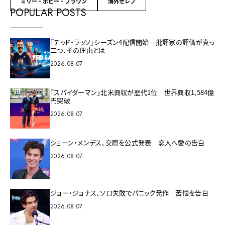
ミリー・ボビー・ブラウン
海外セレブ
POPULAR POSTS
『テッド・ラッソ』シーズン4配信開始 批評家の評価が真っ
二つ、その理由とは
2026.08.07
『スパイダーマン』北米興収が歴代1位 世界興収1,584億
円突破
2026.08.07
ショーン・メンデス、交際を公式発表 恋人へ愛の告白
2026.08.07
ジョー・ジョナス、ソロ失敗でパニック発作 苦悩を告白
2026.08.07