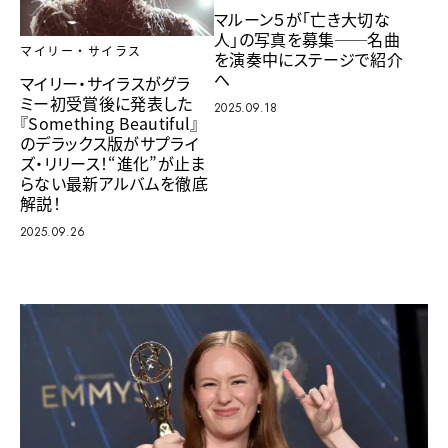
マルーン５が「亡き大切な
人」の写真を募集──名曲
マイリー・サイラス
を演奏中にステージで紹介
へ
マイリー・サイラスがグラ
ミー初受賞後に発表した
2025.09.18
『Something Beautiful』
のデラックス版がサプライ
ズ・リリース！“進化”が止ま
らない最新アルバムを徹底
解説！
2025.09.26