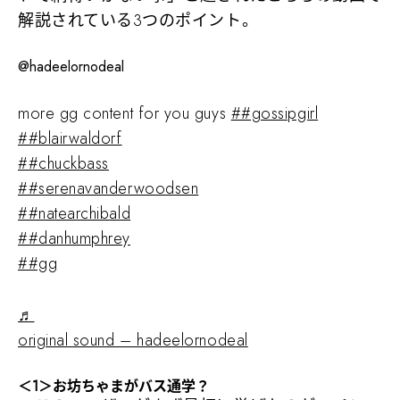
解説されている3つのポイント。
@hadeelornodeal
more gg content for you guys
##gossipgirl
##blairwaldorf
##chuckbass
##serenavanderwoodsen
##natearchibald
##danhumphrey
##gg
♬
original sound – hadeelornodeal
＜1＞お坊ちゃまがバス通学？