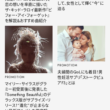
して、女性として輝く“今”に
恋の想いを率直に描いた
迫る
ザ・キッド・ラロイ最新作『ビ
フォー・アイ・フォーゲット』
を解説＆おすすめ曲紹介
PROMOTIOM
夫婦間のQoLにも着目！男
性妊活サプリ「ストークピュ
PROMOTIOM
アF3」とは
マイリー・サイラスがグラ
ミー初受賞後に発表した
『Something Beautiful』のデ
ラックス版がサプライズ・リ
リース！“進化”が止まらな