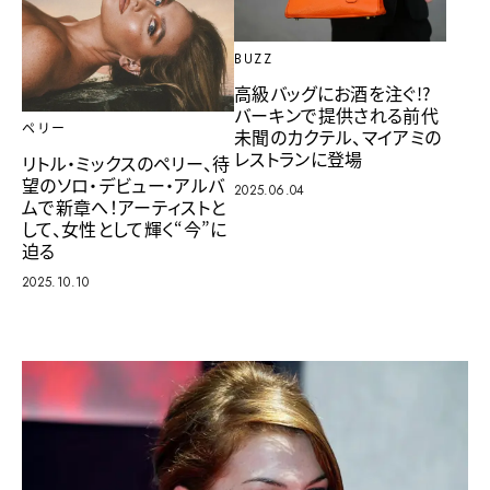
BUZZ
高級バッグにお酒を注ぐ!?
バーキンで提供される前代
ペリー
未聞のカクテル、マイアミの
レストランに登場
リトル・ミックスのペリー、待
望のソロ・デビュー・アルバ
2025.06.04
ムで新章へ！アーティストと
して、女性として輝く“今”に
迫る
2025.10.10