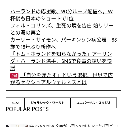
ハーランドの応援歌、90分ループ配信へ。W
杯後も日本のショートで1位
フィル・コリンズ、生死の境を告白 娘リリー
との涙の再会
カーリー・サイモン、パーキンソン病公表 83
歳で18年ぶり新作へ
「トム・ホランドを知らなかった」アーリン
グ・ハーランド選手、SNSで食事の誘いを快
諾
「自分を満たす」という選択。世界で広
[PR]
がるセクシュアルウェルネスとは
BUZZ
ジュラシック・ワールド
ユニバーサル・スタジオ
POPULAR POSTS
あのジャケットの文字が、ブランケットになった。『ラバー・