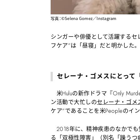
写真：©︎Selena Gomez／Instagram
シンガーや俳優として活躍するセ
フケア”は「昼寝」だと明かした
セレーナ・ゴメスにとって「
米Huluの新作ドラマ『Only Murder
ン活動で大忙しの
セレーナ・ゴメ
ケア”であることを米Peopleの
2018年に、精神疾患のなかで
る「双極性障害」（別名「躁うつ