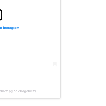
on Instagram
 Gomez (@selenagomez)