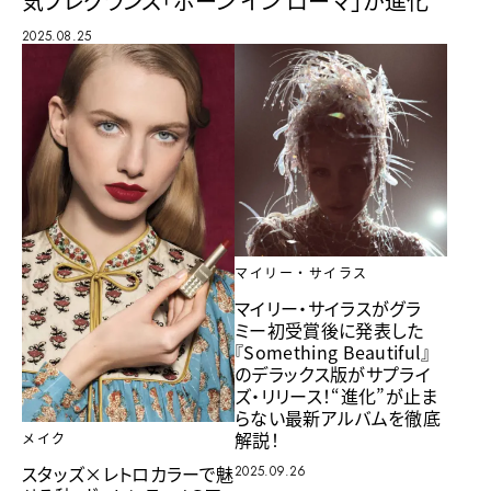
気フレグランス「ボーン イン ローマ」が進化
2025.08.25
マイリー・サイラス
マイリー・サイラスがグラ
ミー初受賞後に発表した
『Something Beautiful』
のデラックス版がサプライ
ズ・リリース！“進化”が止ま
らない最新アルバムを徹底
解説！
メイク
スタッズ×レトロカラーで魅
2025.09.26