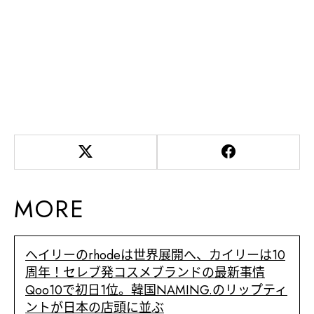
MORE
ヘイリーのrhodeは世界展開へ、カイリーは10
周年！セレブ発コスメブランドの最新事情
Qoo10で初日1位。韓国NAMING.のリップティ
ントが日本の店頭に並ぶ