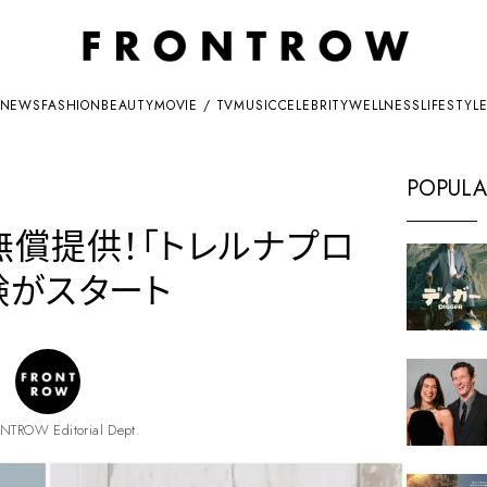
NEWS
FASHION
BEAUTY
MOVIE / TV
MUSIC
CELEBRITY
WELLNESS
LIFESTYL
POPULA
無償提供！「トレルナプロ
験がスタート
NTROW Editorial Dept.