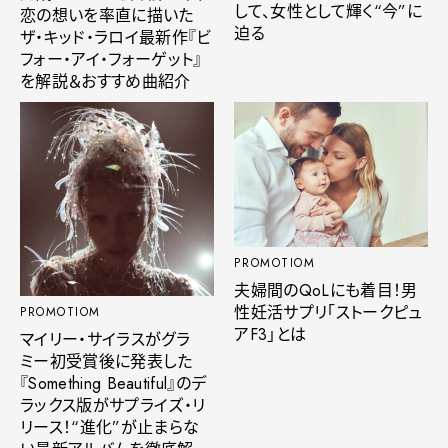
して、女性として輝く“今”に
恋の想いを率直に描いた
迫る
ザ・キッド・ラロイ最新作『ビ
フォー・アイ・フォーゲット』
を解説＆おすすめ曲紹介
PROMOTIOM
夫婦間のQoLにも着目！男
性妊活サプリ「ストークピュ
PROMOTIOM
アF3」とは
マイリー・サイラスがグラ
ミー初受賞後に発表した
『Something Beautiful』のデ
ラックス版がサプライズ・リ
リース！“進化”が止まらな