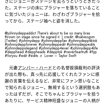
さにジョニーがステージを去ろうというときだっ
た。ステージの床にブラジャーを落ちていること
に気づいたジョニーは、わざわざブラジャーを拾
ってから、ステージ袖へと姿を消した。
@johnnydeppaddict
There’s about to be so many bras
thrown on stage since he signed it. | credit: @salveogvm
(Twitter)
#johnnydepp
#johnnydeppfan
#johnnydepptiktok
#johnnydeppforever
#johnnydeppedit
#johnnydeppedits
#johnndeppislegend
#johnnydepp4ever
#johnnydepp4life
#depphead
#deppheads
#depptok
#neverfeartruth
#fyp
#foryou
#edit
#edits
♬ Lover – Taylor Swift
元妻
アンバー・ハード
との名誉毀損裁判の評決
が出た際も、真っ先に応援してくれたファンに感
謝の言葉を伝えるなど、非常にファン思いなこと
で知られるジョニー。無視するという選択肢もあ
ったはずだが、そこでちゃんとブラジャーを拾う
あたりに、サービス精神旺盛なジョニーの人柄が