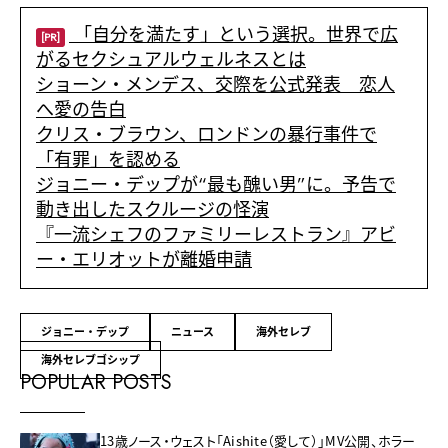
「自分を満たす」という選択。世界で広
[PR]
がるセクシュアルウェルネスとは
ショーン・メンデス、交際を公式発表 恋人
へ愛の告白
クリス・ブラウン、ロンドンの暴行事件で
「有罪」を認める
ジョニー・デップが“最も醜い男”に。予告で
動き出したスクルージの怪演
『一流シェフのファミリーレストラン』アビ
ー・エリオットが離婚申請
ジョニー・デップ
ニュース
海外セレブ
海外セレブゴシップ
POPULAR POSTS
13歳ノース・ウェスト「Aishite（愛して）」MV公開、ホラー