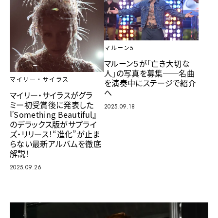
マルーン5
マルーン５が「亡き大切な
人」の写真を募集──名曲
マイリー・サイラス
を演奏中にステージで紹介
へ
マイリー・サイラスがグラ
ミー初受賞後に発表した
2025.09.18
『Something Beautiful』
のデラックス版がサプライ
ズ・リリース！“進化”が止ま
らない最新アルバムを徹底
解説！
2025.09.26