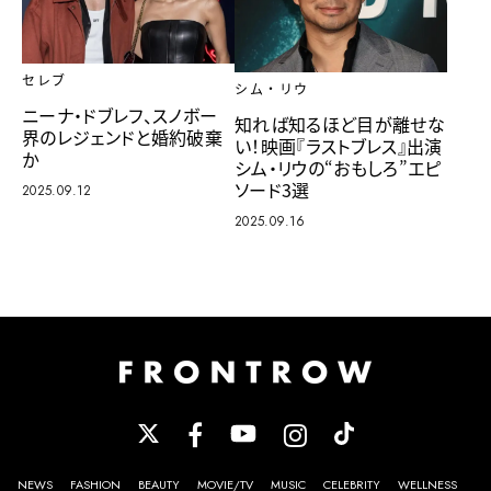
セレブ
シム・リウ
ニーナ・ドブレフ、スノボー
知れば知るほど目が離せな
界のレジェンドと婚約破棄
い！映画『ラストブレス』出演
か
シム・リウの“おもしろ”エピ
ソード3選
2025.09.12
2025.09.16
NEWS
FASHION
BEAUTY
MOVIE/TV
MUSIC
CELEBRITY
WELLNESS