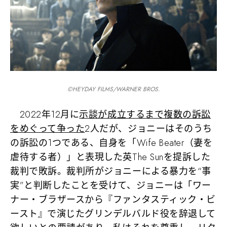
©️HEYDAY FILMS/WARNER BROS.
2022年12月に
示談が成立するまで複数の訴訟
をめぐって争った
2人だが、ジョニーはそのうち
の訴訟の1つである、自身を「Wife Beater（妻を
虐待する者）」と表現した英The Sunを提訴した
裁判で敗訴。裁判所がジョニーによる暴力を“事
実”と判断したことを受けて、ジョニーは「ワー
ナー・ブラザースから『ファンタスティック・ビ
ースト』で演じたグリンデルバルド役を辞退して