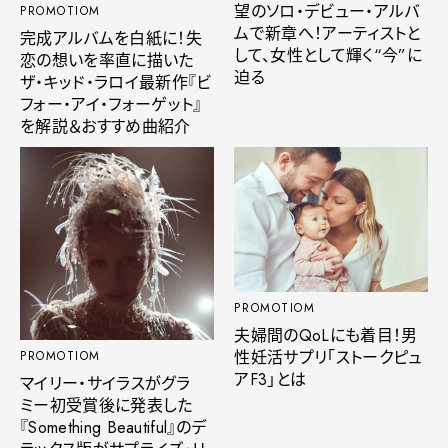
望のソロ・デビュー・アルバ
PROMOTIOM
ムで新章へ！アーティストと
完成アルバムを白紙に！失
して、女性として輝く“今”に
恋の想いを率直に描いた
迫る
ザ・キッド・ラロイ最新作『ビ
フォー・アイ・フォーゲット』
を解説＆おすすめ曲紹介
PROMOTIOM
夫婦間のQoLにも着目！男
性妊活サプリ「ストークピュ
PROMOTIOM
アF3」とは
マイリー・サイラスがグラ
ミー初受賞後に発表した
『Something Beautiful』のデ