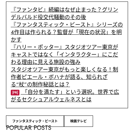
『ファンタビ』続編はなぜ止まった？グリン
デルバルド役交代騒動のその後
『ファンタスティック・ビースト』シリーズの
4作目は作られる？監督が「現在の状況」を明
かす
『ハリー・ポッター』スタジオツアー東京が
キャストではなく「インタラクター」にこだ
わる理由に見える施設の強み
スタジオツアー東京がもっと楽しくなる！制
作者ピエール・ボハナが語る、知られざ
る“杖”の制作秘話とは？
「自分を満たす」という選択。世界で広
[PR]
がるセクシュアルウェルネスとは
ファンタスティック・ビースト
映画テレビ
POPULAR POSTS