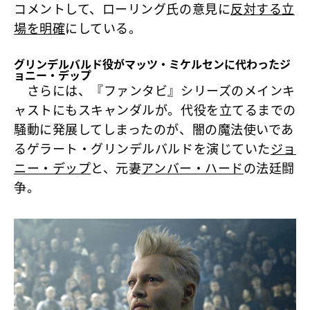
コメントして、ローリング氏の意見に
反対する立
場を明確
にしている。
グリンデルバルド役がマッツ・ミケルセンに代わったジ
ョニー・デップ
さらには、『ファンタビ』シリーズのメインキ
ャストにもスキャンダルが。代役を立てるまでの
騒動に発展してしまったのが、闇の魔法使いであ
るゲラート・グリンデルバルドを演じていた
ジョ
ニー・デップ
と、元妻
アンバー・ハード
の法廷闘
争。