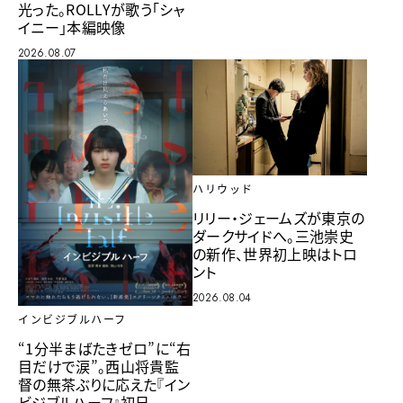
光った。ROLLYが歌う「シャ
イニー」本編映像
2026.08.07
ハリウッド
リリー・ジェームズが東京の
ダークサイドへ。三池崇史
の新作、世界初上映はトロ
ント
2026.08.04
インビジブルハーフ
“1分半まばたきゼロ”に“右
目だけで涙”。西山将貴監
督の無茶ぶりに応えた『イン
ビジブルハーフ』初日