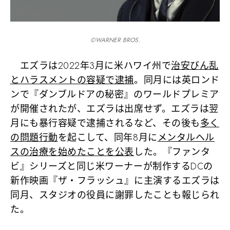
©️WARNER BROS.
エズラは2022年3月に米ハワイ州で
治安びん乱
とハラスメントの容疑で逮捕
。同月には英ロンド
ンで『ダンブルドアの秘密』のワールドプレミア
が開催されたが、エズラは出席せず。エズラは翌
月にも暴行容疑で逮捕されるなど、その後も
多く
の問題行動
を起こして、同年8月に
メンタルヘル
スの治療を始めたことを公表
した。『ファンタ
ビ』シリーズと同じ米ワーナーが制作するDCの
新作映画『ザ・フラッシュ』に主演するエズラは
同月、スタジオの役員に謝罪したことも報じられ
た。